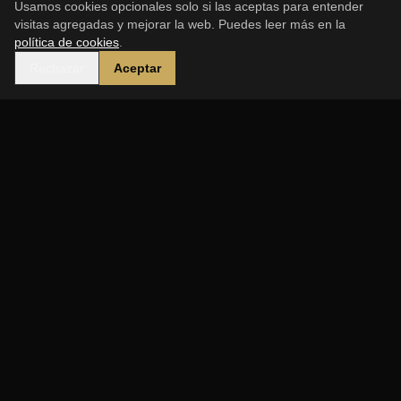
Usamos cookies opcionales solo si las aceptas para entender
visitas agregadas y mejorar la web. Puedes leer más en la
política de cookies
.
Rechazar
Aceptar
Dunya Hanya Patrimonio
Visitas culturales únicas que te transportan a
través del tiempo y las civilizaciones del
Mediterráneo.
contacto@dhpatrimonio.com
ENLACES RÁPIDOS
Inicio
Nosotros