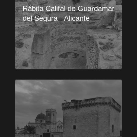
Rábita Califal de Guardamar
del Segura - Alicante