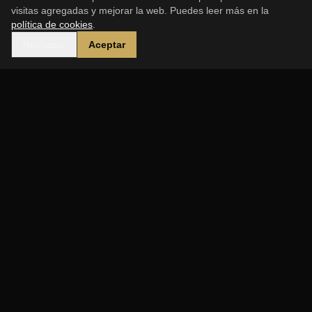
visitas agregadas y mejorar la web. Puedes leer más en la
política de cookies
.
Rechazar
Aceptar
Dunya Hanya Patrimonio
Visitas culturales únicas que te transportan a
través del tiempo y las civilizaciones del
Mediterráneo.
contacto@dhpatrimonio.com
ENLACES RÁPIDOS
Inicio
Nosotros